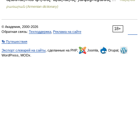
բառարան (Armenian dictionary)
© Академик, 2000-2026
18+
Обратная связь:
Техподдержка
,
Реклама на сайте
👣 Путешествия
Экспорт словарей на сайты
, сделанные на PHP,
Joomla,
Drupal,
WordPress, MODx.