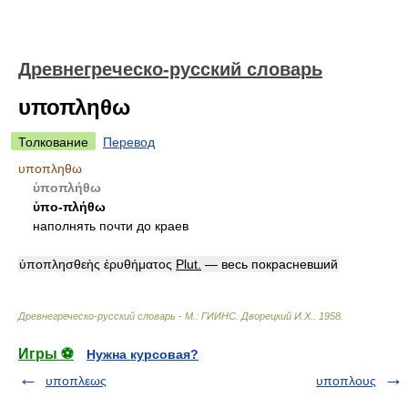
Древнегреческо-русский словарь
υποπληθω
Толкование
Перевод
υποπληθω
ὑποπλήθω
ὑπο-πλήθω
наполнять почти до краев
ὑποπλησθεὴς ἐρυθήματος
Plut.
— весь покрасневший
Древнегреческо-русский словарь - М.: ГИИНС
.
Дворецкий И.Х.
.
1958
.
Игры ⚽
Нужна курсовая?
υποπλεως
υποπλους