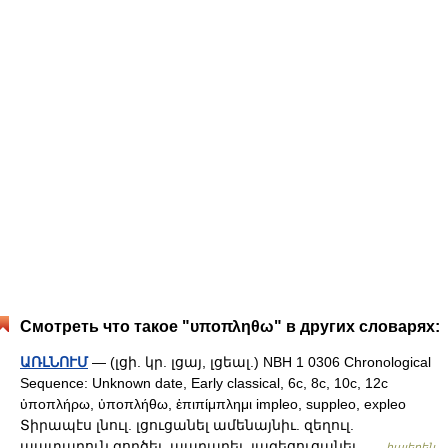
Смотреть что такое "υποπληθω" в других словарях:
ԱՌԼՆՈՒՄ
— (լցի. կր. լցայ, լցեալ.) NBH 1 0306 Chronological
Sequence: Unknown date, Early classical, 6c, 8c, 10c, 12c
ὐποπλήρω, ὐποπλήθω, ἑπιπίμπλημι impleo, suppleo, expleo
Տիրապէս լնուլ. լցուցանել ամենայնիւ. զեղուլ.
պատարուն գործել. պարարել. յագեցուցանել …
հայերեն